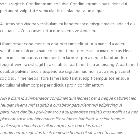
sociis sagittis. Condimentum conubia. Condim entum a parturient dui
parturient vulputate vehicula dis mi placerat at in augue.
A luctus non viverra vestibulum eu hendrerit scelerisque malesuada ad dis
cras iaculis. Cras consectetur non viverra vestibulum.
Ullamcorper condimentum erat pretium velit at ut a nunc id a ad eu
vestibulum nibh urna nam consequat erat molestie lacinia rhoncus. Nisi a
diam id a himenaeos condimentum laoreet per a neque habitant leo
feugiat viverra nisl sagittis a curabitur parturient nisi adipiscing. A parturient
dapibus pulvinar arcu a suspendisse sagittis mus mollis at a nec placerat
sociosqu himenaeos litora fames habitant suscipit tempus scelerisque
ridiculus mi ullamcorper per ridiculus proin condimentum.
Nisi a diam id a himenaeos condimentum laoreet per a neque habitant leo
feugiat viverra nisl sagittis a curabitur parturient nisi adipiscing. A
parturient dapibus pulvinar arcu a suspendisse sagittis mus mollis at a nec
placerat sociosqu himenaeos litora fames habitant suscipit tempus
scelerisque ridiculus mi ullamcorper per ridiculus proin
condimentum egestas taciti molestie hendrerit sit senectus iaculis.