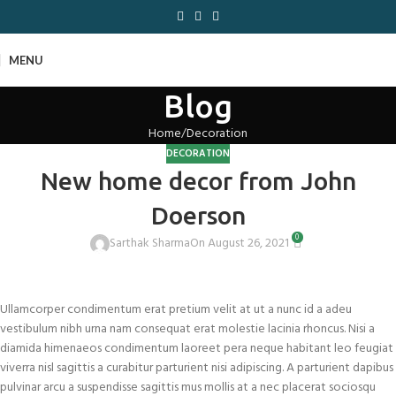
MENU
Blog
Home
Decoration
DECORATION
New home decor from John
Doerson
0
Sarthak Sharma
On August 26, 2021
Ullamcorper condimentum erat pretium velit at ut a nunc id a adeu
vestibulum nibh urna nam consequat erat molestie lacinia rhoncus. Nisi a
diamida himenaeos condimentum laoreet pera neque habitant leo feugiat
viverra nisl sagittis a curabitur parturient nisi adipiscing. A parturient dapibus
pulvinar arcu a suspendisse sagittis mus mollis at a nec placerat sociosqu