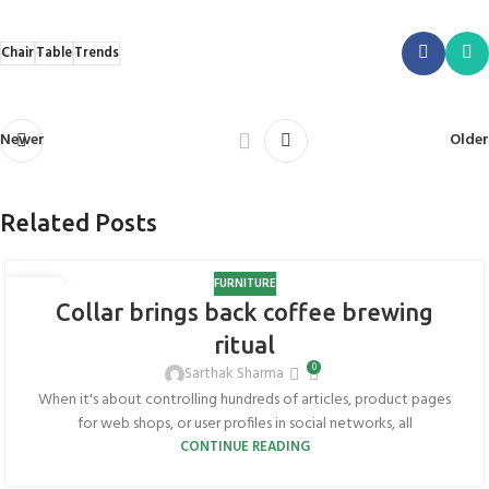
Chair
Table
Trends
Newer
Older
Related Posts
FURNITURE
27
Collar brings back coffee brewing
AUG
ritual
0
Sarthak Sharma
When it's about controlling hundreds of articles, product pages
for web shops, or user profiles in social networks, all
CONTINUE READING