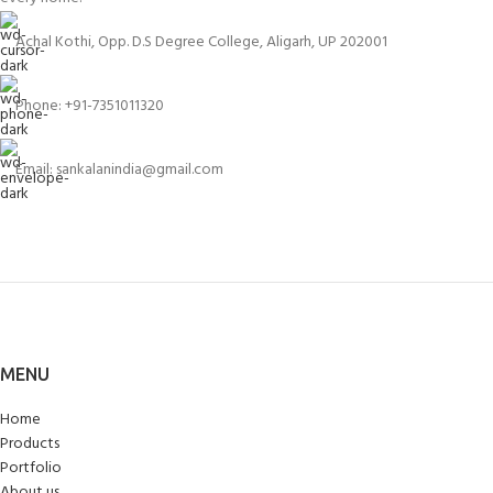
Achal Kothi, Opp. D.S Degree College, Aligarh, UP 202001
Phone: +91-7351011320
Email: sankalanindia@gmail.com
MENU
Home
Products
Portfolio
About us